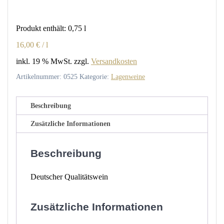
Calmont
Riesling
Produkt enthält: 0,75
l
feinherb
Menge
16,00
€
/
l
inkl. 19 % MwSt.
zzgl.
Versandkosten
Artikelnummer:
0525
Kategorie:
Lagenweine
Beschreibung
Zusätzliche Informationen
Beschreibung
Deutscher Qualitätswein
Zusätzliche Informationen