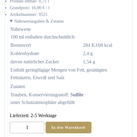
Produkt enthält: 0,75
l
Grundpreis:
16,00
€
/
l
Artikelnummer:
0525
Nährwertangaben & Zutaten
Nährwerte
100 ml enthalten durchschnittlich:
Brennwert
284 KJ/68 kcal
Kohlenhydrate
2,4 g
davon natürlicher Zucker
1,54 g
Enthält geringfügige Mengen von Fett, gesättigten
Fettsäuren, Eiweiß und Salz
Zutaten
Trauben, Konservierungsstoff:
Sulfite
unter Schutzatmosphäre abgefüllt
Lieferzeit:
2-5 Werktage
2024
In den Warenkorb
Bremmer