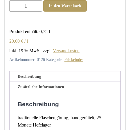
2023
In den Warenkorb
PINOT
Sekt
brut
Produkt enthält: 0,75
l
nature
Menge
20,00
€
/
l
inkl. 19 % MwSt.
zzgl.
Versandkosten
Artikelnummer:
0126
Kategorie:
Prickelndes
Beschreibung
Zusätzliche Informationen
Beschreibung
traditonelle Flaschengärung, handgerüttelt, 25
Monate Hefelager